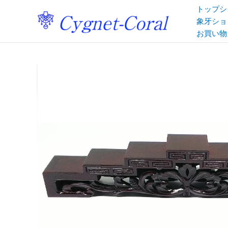
内
トップシ
容
象牙ショ
を
お買い物
ス
キ
ッ
プ