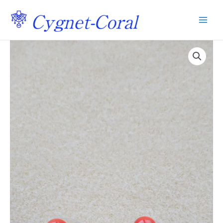
内
容
を
ス
キ
ッ
プ