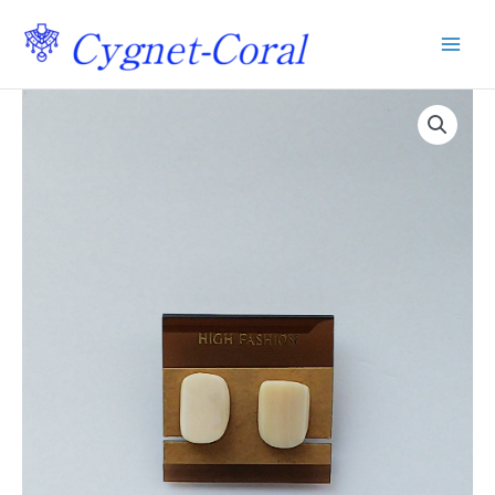
内
容
を
ス
キ
ッ
プ