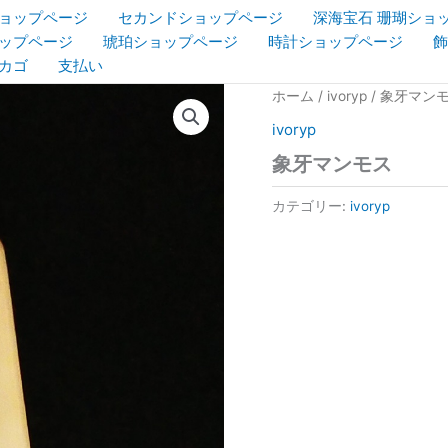
ョップページ
セカンドショップページ
深海宝石 珊瑚ショ
ップページ
琥珀ショップページ
時計ショップページ
飾
カゴ
支払い
ホーム
/
ivoryp
/ 象牙マン
ivoryp
象牙マンモス
カテゴリー:
ivoryp