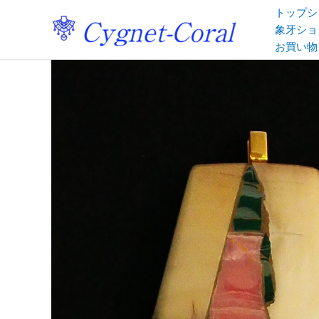
内
トップシ
容
象牙ショ
を
お買い物
ス
キ
ッ
プ