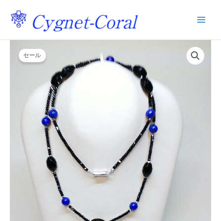
内
容
を
ス
元
現
ラ
キ
の
在
ピ
セール
ッ
ス
価
の
プ
ラ
格
価
ズ
は
格
リ
¥75,000
は
個
で
¥45,000
し
で
た。
す。