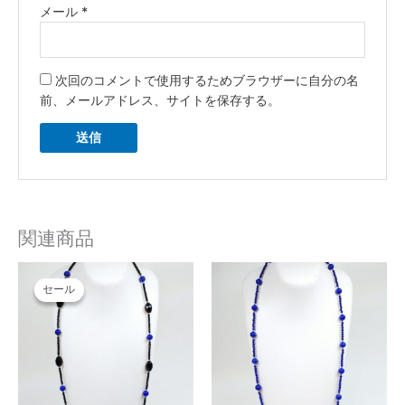
メール
*
次回のコメントで使用するためブラウザーに自分の名
前、メールアドレス、サイトを保存する。
関連商品
元
現
の
在
セール
セール
価
の
格
価
は
格
¥75,000
は
で
¥45,000
し
で
た。
す。